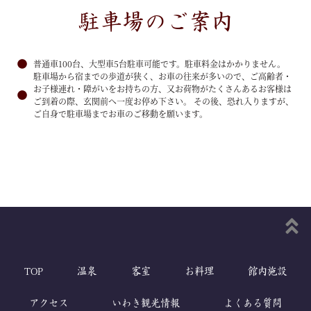
駐車場のご案内
普通車100台、大型車5台駐車可能です。駐車料金はかかりません。
駐車場から宿までの歩道が狭く、お車の往来が多いので、ご高齢者・
お子様連れ・障がいをお持ちの方、又お荷物がたくさんあるお客様は
ご到着の際、玄関前へ一度お停め下さい。 その後、恐れ入りますが、
ご自身で駐車場までお車のご移動を願います。
TOP
温泉
客室
お料理
館内施設
アクセス
いわき観光情報
よくある質問