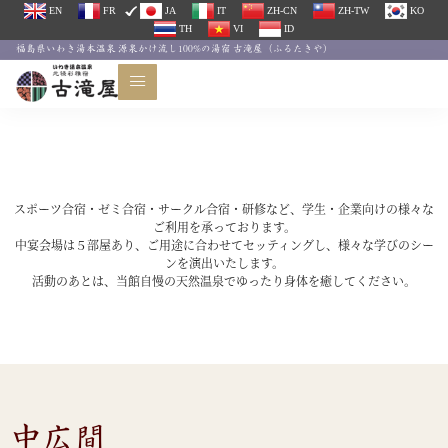
EN
FR
JA
IT
ZH-CN
ZH-TW
KO
TH
VI
ID
福島県いわき湯本温泉 源泉かけ流し100%の湯宿 古滝屋（ふるたきや）
合宿特集
スポーツ合宿・ゼミ合宿・サークル合宿・研修など、学生・企業向けの様々な
ご利用を承っております。
中宴会場は５部屋あり、ご用途に合わせてセッティングし、様々な学びのシー
ンを演出いたします。
活動のあとは、当館自慢の天然温泉でゆったり身体を癒してください。
中広間