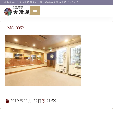
福島県いわき湯本温泉 源泉かけ流し100%の湯宿 古滝屋（ふるたきや）
お知らせ
_MG_0052
2019年 11月 22日
21:59