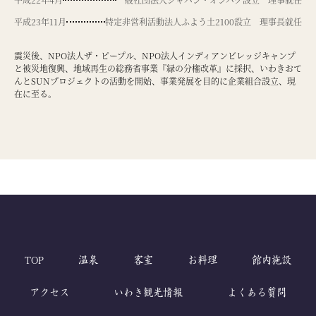
平成23年11月
特定非営利活動法人ふよう土2100設立 理事長就任
震災後、NPO法人ザ・ピープル、NPO法人インディアンビレッジキャンプ
と被災地復興、地域再生の総務省事業『緑の分権改革』に採択、いわきおて
んとSUNプロジェクトの活動を開始、事業発展を目的に企業組合設立、現
在に至る。
TOP
温泉
客室
お料理
館内施設
アクセス
いわき観光情報
よくある質問