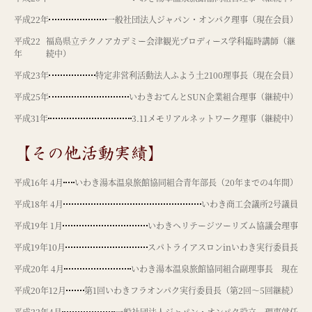
平成22年
一般社団法人ジャパン・オンパク理事（現在会員）
平成22
福島県立テクノアカデミー会津観光プロディース学科臨時講師（継
年
続中）
平成23年
特定非営利活動法人ふよう土2100理事長（現在会員）
平成25年
いわきおてんとSUN企業組合理事（継続中）
平成31年
3.11メモリアルネットワーク理事（継続中）
【その他活動実績】
平成16年 4月
いわき湯本温泉旅館協同組合青年部長（20年までの4年間）
平成18年 4月
いわき商工会議所2号議員
平成19年 1月
いわきヘリテージツーリズム協議会理事
平成19年10月
スパトライアスロンinいわき実行委員長
平成20年 4月
いわき湯本温泉旅館協同組合副理事長 現在
平成20年12月
第1回いわきフラオンパク実行委員長（第2回～5回継続）
平成22年4月
一般社団法人ジャパン・オンパク設立 理事就任