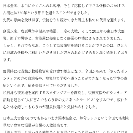
日本全国、本当にたくさんのお客様、そして応援して下さる皆様のおかげで、
古滝屋は320年という節目を迎えることができました。
先代の意向を受け継ぎ、伝統を守り続けてきた当主も私で16代目を迎えます。
創業以来、戊辰戦争や温泉の枯渇、二度の大戦、そして2011年の東日本大震
災、原子力災害と、古滝屋は幾度となく廃業の危機にさらされてきました。
しかし、それでもなお、こうして温泉旅宿を続けることができたのは、ひとえ
に地域の皆様やご利用いただきました方々のおかげであると深く感謝しており
ます。
震災時には当館が救援物資を受け渡す拠点となり、全国から来て下さったボラ
ンティアの方の宿泊所や、被災地で学校へ通うことができなくなった学生の寄
宿という形で、宿を提供させていただきました。
私自身も被災地を案内するスタディツアーを創設し、復興支援やボランティア
活動を通じて“人に喜んでもらう身の丈にあったサービス”をする中で、疲れた
心と体を癒してもらうのが温泉旅館だと気付かされました。
日本三大古泉の1つでもあるいわき湯本温泉は、毎分５トンという全国でも類を
見ない豊富な湯量が自慢の天然温泉です。
「美人の湯」と言われる効能豊かなお湯にゆったり浸かれば、心身ともに温ま