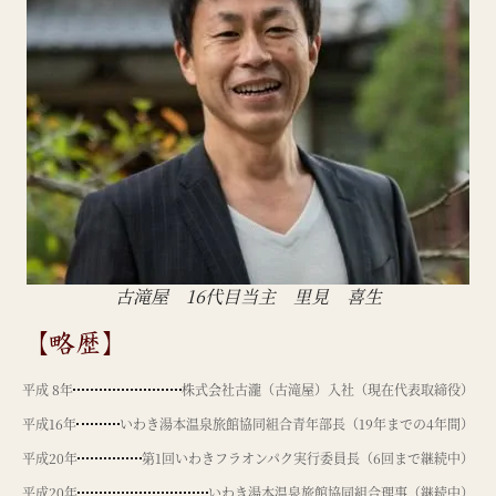
古滝屋 16代目当主 里見 喜生
【略歴】
平成 8年
株式会社古瀧（古滝屋）入社（現在代表取締役）
平成16年
いわき湯本温泉旅館協同組合青年部長（19年までの4年間）
平成20年
第1回いわきフラオンパク実行委員長（6回まで継続中）
平成20年
いわき湯本温泉旅館協同組合理事（継続中）