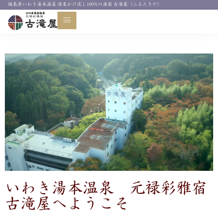
福島県いわき湯本温泉 源泉かけ流し100%の湯宿 古滝屋（ふるたきや）
当主ごあいさつ
いわき湯本温泉 元禄彩雅宿
古滝屋へようこそ