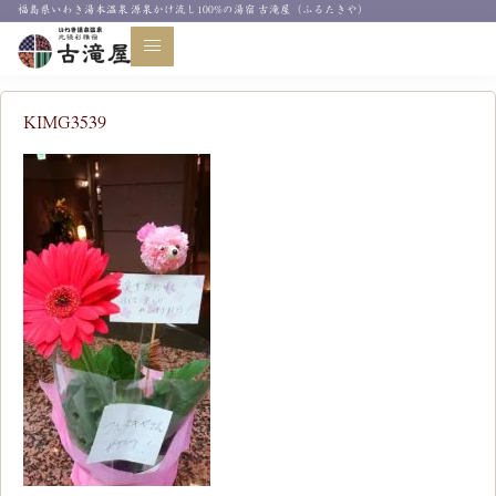
福島県いわき湯本温泉 源泉かけ流し100%の湯宿 古滝屋（ふるたきや）
お知らせ
KIMG3539