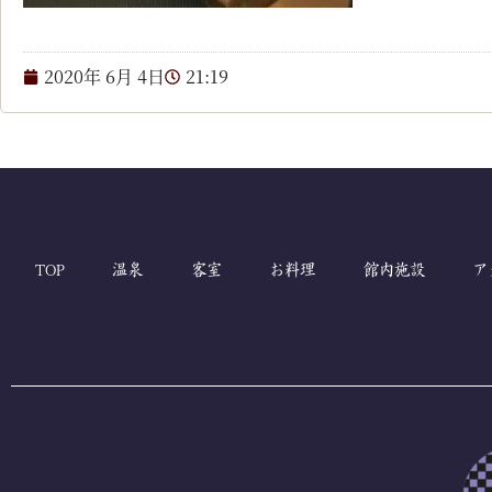
2020年 6月 4日
21:19
TOP
温泉
客室
お料理
館内施設
ア