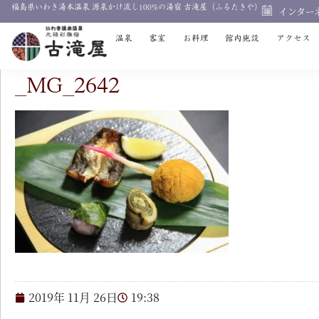
福島県いわき湯本温泉 源泉かけ流し100%の湯宿 古滝屋（ふるたきや）
インター
温泉
客室
お料理
館内施設
アクセス
_MG_2642
2019年 11月 26日
19:38