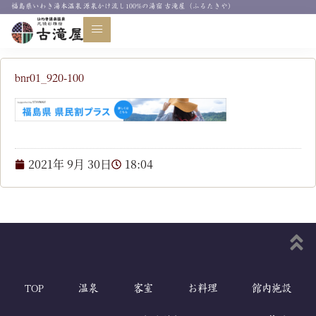
福島県いわき湯本温泉 源泉かけ流し100%の湯宿 古滝屋（ふるたきや）
お知らせ
bnr01_920-100
2021年 9月 30日
18:04
TOP
温泉
客室
お料理
館内施設